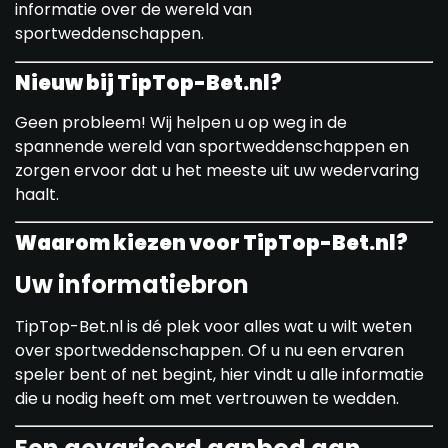
informatie over de wereld van
sportweddenschappen.
Nieuw bij TipTop-Bet.nl?
Geen probleem! Wij helpen u op weg in de
spannende wereld van sportweddenschappen en
zorgen ervoor dat u het meeste uit uw wedervaring
haalt.
Waarom kiezen voor TipTop-Bet.nl?
Uw informatiebron
TipTop-Bet.nl is dé plek voor alles wat u wilt weten
over sportweddenschappen. Of u nu een ervaren
speler bent of net begint, hier vindt u alle informatie
die u nodig heeft om met vertrouwen te wedden.