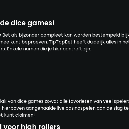
nde dice games!
p Bet als bijzonder compleet kan worden bestempeld blij
 mee kunt beproeven. TipTopBet heeft duidelijk alles in h
. Enkele namen die je hier aantreft zijn:
vlak van dice games zowat alle favorieten van veel speler
e hierboven aangehaalde live casinospelen aan de slag t
et kunt claimen!
 voor high rollers