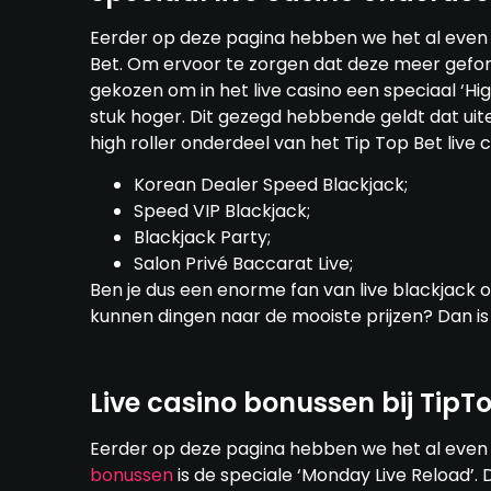
Eerder op deze pagina hebben we het al even 
Bet. Om ervoor te zorgen dat deze meer gefor
gekozen om in het live casino een speciaal ‘Hig
stuk hoger. Dit gezegd hebbende geldt dat uiter
high roller onderdeel van het Tip Top Bet live ca
Korean Dealer Speed Blackjack;
Speed VIP Blackjack;
Blackjack Party;
Salon Privé Baccarat Live;
Ben je dus een enorme fan van live blackjack 
kunnen dingen naar de mooiste prijzen? Dan is d
Live casino bonussen bij TipT
Eerder op deze pagina hebben we het al even g
bonussen
is de speciale ‘Monday Live Reload’