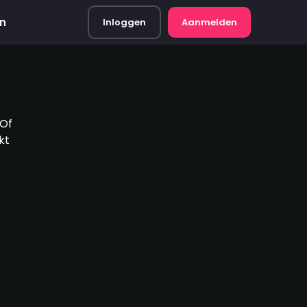
n
Inloggen
Aanmelden
 Of
kt