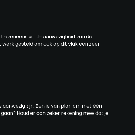
kt eveneens uit de aanwezigheid van de
et werk gesteld om ook op dit vlak een zeer
s aanwezig zijn. Ben je van plan om met één
e gaan? Houd er dan zeker rekening mee dat je