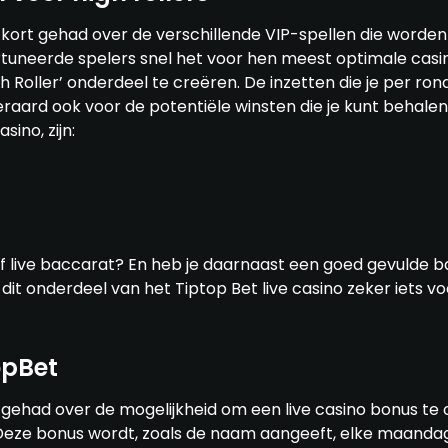
kort gehad over de verschillende VIP-spellen die worden 
tuneerde spelers snel het voor hen meest optimale casin
h Roller’ onderdeel te creëren. De inzetten die je per rond
aard ook voor de potentiële winsten die je kunt behalen. E
sino, zijn:
of live baccarat? En heb je daarnaast een goed gevulde ba
it onderdeel van het Tiptop Bet live casino zeker iets voo
opBet
ehad over de mogelijkheid om een live casino bonus te o
. Deze bonus wordt, zoals de naam aangeeft, elke maand