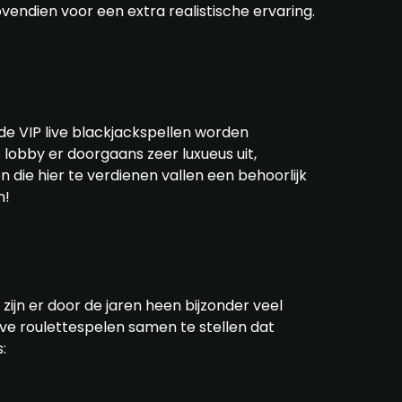
endien voor een extra realistische ervaring.
de VIP live blackjackspellen worden
e lobby er doorgaans zeer luxueus uit,
die hier te verdienen vallen een behoorlijk
n!
zijn er door de jaren heen bijzonder veel
ve roulettespelen samen te stellen dat
: